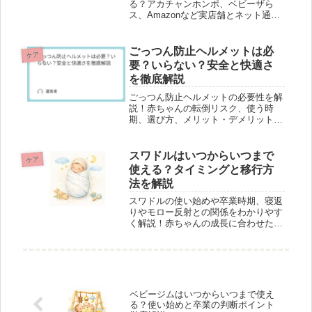
る？アカチャンホンポ、ベビーザら
ス、Amazonなど実店舗とネット通販
の販売場所を徹底解説。選び方や在庫
確認のコツも紹介！
ごっつん防止ヘルメットは必
ケア
要？いらない？安全と快適さ
を徹底解説
ごっつん防止ヘルメットの必要性を解
説！赤ちゃんの転倒リスク、使う時
期、選び方、メリット・デメリットを
わかりやすく紹介。家庭環境や子ども
の性格に合わせた判断のヒントを提
供。
スワドルはいつからいつまで
ケア
使える？タイミングと移行方
法を解説
スワドルの使い始めや卒業時期、寝返
りやモロー反射との関係をわかりやす
く解説！赤ちゃんの成長に合わせたス
ワドルアップの使い方や移行方法も紹
介。育児の疑問を解決します。
ベビージムはいつからいつまで使え
る？使い始めと卒業の判断ポイント