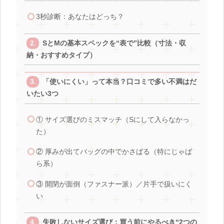
3秒診断：あなたはどっち？
SとMの基本スペックを“表で”比較（寸法・収
納・おすすめタイプ）
「使いにくい」って本当？口コミで多い不満はだ
いたい3つ
① サイズ選びのミスマッチ（Sにして入らなかっ
た）
② 厚みが出てバッグの中でかさばる（特にじゃば
ら系）
③ 開閉が面倒（ファスナー派）／片手で扱いにく
い
失敗しないサイズ選び：買う前にやるべき“2つの