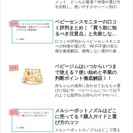
メット、どっちが最適？特徴や選び方
を比較し、使いやすさやシーン別のポ
イントを徹底解説。赤ちゃんの安全と
快適さを守るための選び方を詳しく紹
介！
ベビーセンスモニターの口コ
ケア
ミ評判まとめ｜「買う前に知
るべき注意点」と失敗しない
設置のコツ
口コミや評判からベビーセンスモニタ
ーの特徴や選び方、Wi-Fi不要の安心
感を徹底解説。後悔しない選択の参考
に。
ベビージムはいつからいつま
ケア
で使える？使い始めと卒業の
判断ポイント徹底解説！！
赤ちゃんの成長に合わせておもちゃ選
びに悩む中、ベビージムについて以下
のような疑問をお持ちのママやパパは
多いですよね 。「ベビージムはいつ
から使えるの？」「いつまで遊ばせて
いいの？」「せっかく買ったのに使っ
メルシーポットノズルはどこ
ケア
てくれなかったらどうしよう」 この
に売ってる？購入ガイドと選
記...
び方のコツ
メルシーポットのノズルはどこで買え