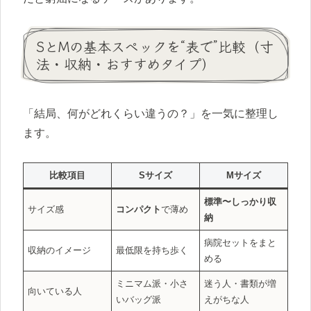
SとMの基本スペックを“表で”比較（寸
法・収納・おすすめタイプ）
「結局、何がどれくらい違うの？」を一気に整理し
ます。
比較項目
Sサイズ
Mサイズ
標準〜しっかり収
サイズ感
コンパクト
で薄め
納
病院セットをまと
収納のイメージ
最低限を持ち歩く
める
ミニマム派・小さ
迷う人・書類が増
向いている人
いバッグ派
えがちな人