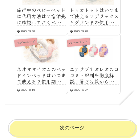
旅行中のベビーベッド
ドッカトットはいつま
は代用方法は？宿泊先
で使える？デラックス
に確認しておくべきポ
とグランドの使用期
イント
間・卒業サインを徹底
2025.09.30
2025.09.28
解説
ベビーベッド
ベビーベッド
ネオママイズムのベッ
エアラブ4 オレオの口
ドインベッドはいつま
コミ・評判を徹底解
で使える？使用期間と
説！暑さ対策から使い
卒業タイミングを解説
方まで
2025.08.19
2025.06.22
次のページ