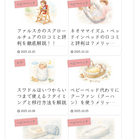
ベビーベッド
ベビーベッド
ファルスカのスクロー
ネオママイズム・ベッ
ルチェアの口コミと評
ドインベッドの口コミ
判を徹底解説！！
と評判は？メリット・
デメリットを解説
2025.10.20
2025.10.10
ベビーベッド
ケア
スワドルはいつからい
ベビーベッド代わりに
つまで使える？タイミ
クーファン（クーハ
ングと移行方法を解説
ン）を使うメリットと
注意点
2025.10.09
2025.10.05
ベビーベッド
ベビーベッド