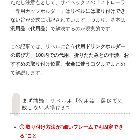
ただし注意点として、サイベックスの「ストローラ
ー専用カップホルダー」は
リベルには取り付けでき
ない
旨が公式に明記されています。つまり、基本は
汎用品（代用品）
で解決するのが現実的です。
この記事では、リベルに合う
代用ドリンクホルダー
の選び方
、
100均での代用
、
折りたたみとの干渉
、
お
すすめの取り付け位置
、
安全に使うコツ
までまとめ
て解説します。
まず結論：リベル用「代用品」選びで失
敗しない基準は3つ
① 取り付け方法が“細いフレームでも固定でき
る”こと