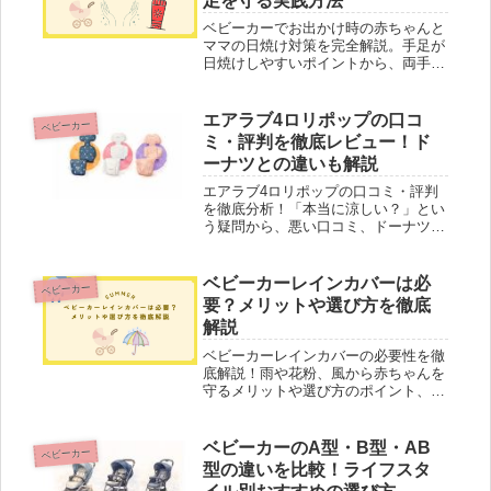
足を守る実践方法
ベビーカーでお出かけ時の赤ちゃんと
ママの日焼け対策を完全解説。手足が
日焼けしやすいポイントから、両手が
使える日傘対策、視界を確保する日除
け方法まで実践的なアイデアが満載。
UVカット素材選びや虫よけ対策も紹
エアラブ4ロリポップの口コ
ベビーカー
介します。
ミ・評判を徹底レビュー！ド
ーナツとの違いも解説
エアラブ4ロリポップの口コミ・評判
を徹底分析！「本当に涼しい？」とい
う疑問から、悪い口コミ、ドーナツや
オレオとの違いまで詳しく比較。購入
後に「こっちにすればよかった」と後
悔しないための選び方が分かります。
ベビーカーレインカバーは必
ベビーカー
要？メリットや選び方を徹底
解説
ベビーカーレインカバーの必要性を徹
底解説！雨や花粉、風から赤ちゃんを
守るメリットや選び方のポイント、使
用時のマナー、代替案まで紹介。赤ち
ゃんとのお出かけを快適にするヒント
が満載！
ベビーカーのA型・B型・AB
ベビーカー
型の違いを比較！ライフスタ