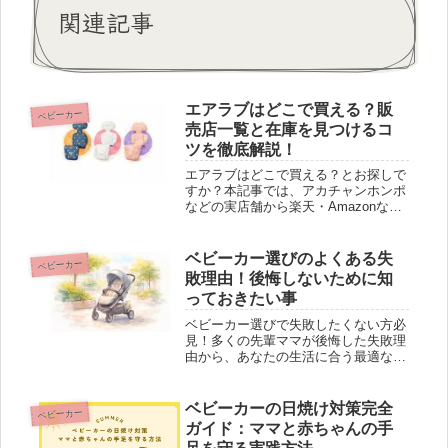
関連記事
エアラブはどこで買える？販
ベビーカー
売店一覧と在庫を見つけるコ
ツを徹底解説！
エアラブはどこで買える？とお探しで
すか？本記事では、アカチャンホンポ
などの実店舗から楽天・Amazonなど
のネット通販まで、最新の取扱店情報
を徹底比較。在庫を見つけるコツや、
正規品を安く買う方法も解説します。
ベビーカー選びのよくある失
ベビーカー
売り切れる前に確実にゲットしましょ
敗理由！後悔しないために知
う。
っておきたい事
ベビーカー選びで失敗したくない方必
見！多くの先輩ママが後悔した失敗理
由から、あなたの生活に合う最適なベ
ビーカーの選び方をプロが徹底解説。
軽量・重量タイプの比較や、後悔しな
いための実践的ステップも紹介しま
ベビーカーの日焼け対策完全
ベビーカー
す。
ガイド：ママと赤ちゃんの手