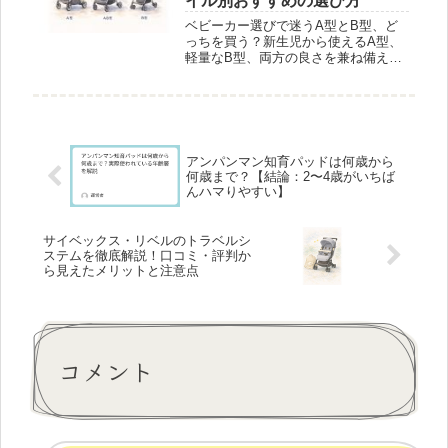
イル別おすすめの選び方
ベビーカー選びで迷うA型とB型、ど
っちを買う？新生児から使えるA型、
軽量なB型、両方の良さを兼ね備えた
AB型の特徴を比較。ライフスタイル
や使用頻度に合わせた選び方、レンタ
ルのメリットも解説。最適なベビーカ
ーで快適なお出かけを！
アンパンマン知育パッドは何歳から
何歳まで？【結論：2〜4歳がいちば
んハマりやすい】
サイベックス・リベルのトラベルシ
ステムを徹底解説！口コミ・評判か
ら見えたメリットと注意点
コメント