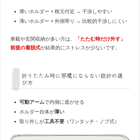
厚いホルダー × 根元付近 → 干渉しやすい
薄いホルダー × 外側寄り → 比較的干渉しにくい
車載や玄関収納が多い方は、
「たたむ時だけ外す」
前提の着脱式
が結果的にストレスが少ないです。
折りたたみ時に邪魔にならない設計の選
び方
可動アーム
で内側に逃がせる
ホルダー自体が
薄い
取り外しが
工具不要
（ワンタッチ・ノブ式）