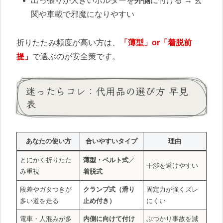
出っ張りが大きいホルダーを
外側
に付ける → 玄
関や車載で邪魔になりやすい
折りたたみ頻度が高い方は、
「薄型」or「着脱前
提」
で選ぶのが安全策です。
迷ったらコレ：代用品の選び方 早見
表
あなたの使い方
合いやすいタイプ
理由
とにかく折りたた
薄型・ベルト式
／
干渉を避けやすい
み重視
着脱式
段差やガタつきが
クランプ式（滑り
固定力が強くズレ
多い道を走る
止め付き）
にくい
電車・人混みが多
内側に向けて付け
ぶつかり事故を減