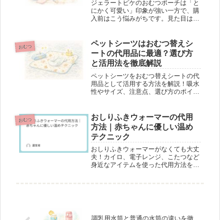
ジェラートピケのおむつポーチは「と
にかく可愛い」印象が強い一方で、購
入前はこう悩みがちです。見た目は好
きだけど、実用性は本当にある？おむ
つ・おしりふき・着替えが入る？容量
は足りる？汚れたときの手入れは面倒
ペットシーツはおむつ替えシ
おむつ
じゃない？この記事では、上の疑問に
ートの代用品に最適？選び方
答...
と活用法を徹底解説
ペットシーツをおむつ替えシートの代
用品として活用する方法を解説！吸水
性やサイズ、注意点、選び方のポイン
トを詳しく紹介します。育児の負担を
軽減するコツをお届け。
おしりふきウォーマーの代用
おむつ
方法｜赤ちゃんに優しい温め
テクニック
おしりふきウォーマーがなくても大丈
夫！カイロ、電子レンジ、こたつなど
身近なアイテムを使った代用方法を詳
しく解説。赤ちゃんの快適なおむつ替
えを安全に実現するコツや注意点を紹
介します。
調乳用水筒と普通の水筒の違いを徹