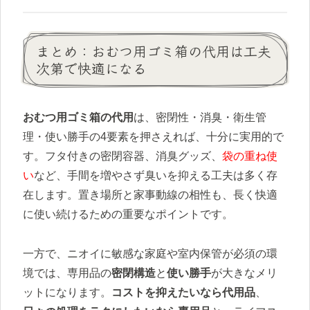
まとめ：おむつ用ゴミ箱の代用は工夫
次第で快適になる
おむつ用ゴミ箱の代用
は、密閉性・消臭・衛生管
理・使い勝手の4要素を押さえれば、十分に実用的で
す。フタ付きの密閉容器、消臭グッズ、
袋の重ね使
い
など、手間を増やさず臭いを抑える工夫は多く存
在します。置き場所と家事動線の相性も、長く快適
に使い続けるための重要なポイントです。
一方で、ニオイに敏感な家庭や室内保管が必須の環
境では、専用品の
密閉構造
と
使い勝手
が大きなメリ
ットになります。
コストを抑えたいなら代用品
、