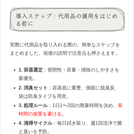
導入ステップ：代用品の運用をはじめ
る前に
実際に代用品を取り入れる際の、簡単なステップを
まとめました。前後の説明で注意点も押さえます。
1. 容器選定
：密閉性・容量・掃除のしやすさを
最優先。
2. 消臭セット
：容器底に重曹、側面に脱臭炭、
袋は防臭タイプを用意。
3. 処理ルール
：1日1〜2回の廃棄時間を決め、
長
時間の放置を避ける
。
4. 清掃サイクル
：毎日拭き取り、週1回洗浄で菌
と臭いを予防。