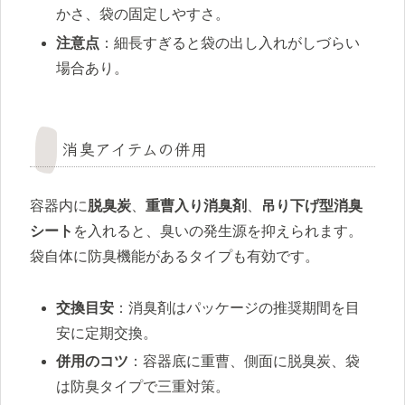
かさ、袋の固定しやすさ。
注意点
：細長すぎると袋の出し入れがしづらい
場合あり。
消臭アイテムの併用
容器内に
脱臭炭
、
重曹入り消臭剤
、
吊り下げ型消臭
シート
を入れると、臭いの発生源を抑えられます。
袋自体に防臭機能があるタイプも有効です。
交換目安
：消臭剤はパッケージの推奨期間を目
安に定期交換。
併用のコツ
：容器底に重曹、側面に脱臭炭、袋
は防臭タイプで三重対策。