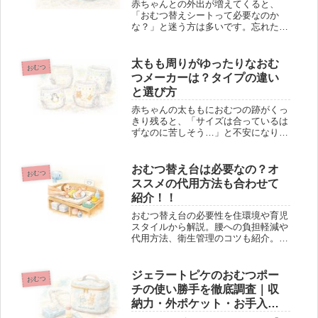
赤ちゃんとの外出が増えてくると、
「おむつ替えシートって必要なのか
な？」と迷う方は多いです。忘れたと
きに困った経験がある一方で、毎回買
うのはコストもかさみますし、荷物も
増えますよね。結論から言うと、おむ
太もも周りがゆったりなおむ
おむつ
つ替えシートは「絶対に必須」ではあ
つメーカーは？タイプの違い
りませ...
と選び方
赤ちゃんの太ももにおむつの跡がくっ
きり残ると、「サイズは合っているは
ずなのに苦しそう…」と不安になりま
すよね。特に、いわゆる“ムチムチ体
型”の赤ちゃんは、体重の目安が合っ
ていても太ももだけ締め付けられやす
おむつ替え台は必要なの？オ
おむつ
いことがあります。一方で「じゃあサ
ススメの代用方法も合わせて
イ...
紹介！！
おむつ替え台の必要性を住環境や育児
スタイルから解説。腰への負担軽減や
代用方法、衛生管理のコツも紹介。最
適なおむつ替え環境を見つけよう！
ジェラートピケのおむつポー
おむつ
チの使い勝手を徹底調査｜収
納力・外ポケット・お手入れ
まで