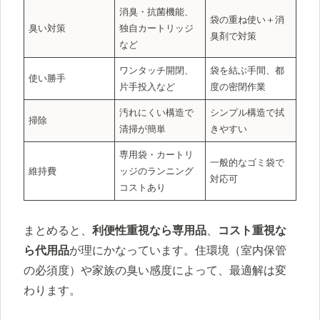
消臭・抗菌機能、
袋の重ね使い＋消
臭い対策
独自カートリッジ
臭剤で対策
など
ワンタッチ開閉、
袋を結ぶ手間、都
使い勝手
片手投入など
度の密閉作業
汚れにくい構造で
シンプル構造で拭
掃除
清掃が簡単
きやすい
専用袋・カートリ
一般的なゴミ袋で
維持費
ッジのランニング
対応可
コストあり
まとめると、
利便性重視なら専用品
、
コスト重視な
ら代用品
が理にかなっています。住環境（室内保管
の必須度）や家族の臭い感度によって、最適解は変
わります。