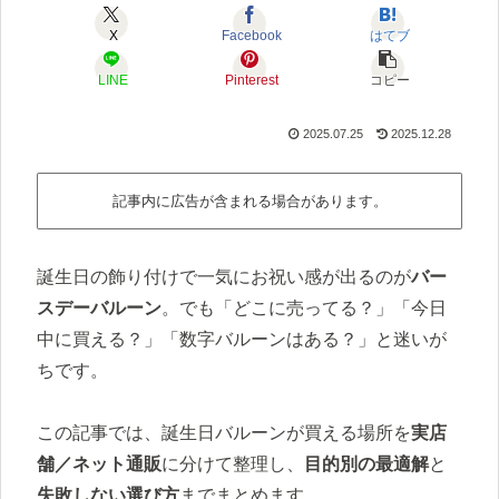
X
Facebook
はてブ
LINE
Pinterest
コピー
2025.07.25
2025.12.28
記事内に広告が含まれる場合があります。
誕生日の飾り付けで一気にお祝い感が出るのが
バー
スデーバルーン
。でも「どこに売ってる？」「今日
中に買える？」「数字バルーンはある？」と迷いが
ちです。
この記事では、誕生日バルーンが買える場所を
実店
舗／ネット通販
に分けて整理し、
目的別の最適解
と
失敗しない選び方
までまとめます。