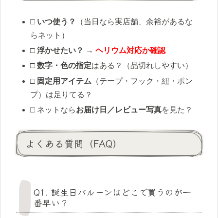
□
いつ使う？
（当日なら実店舗、余裕があるな
らネット）
□
浮かせたい？
→
ヘリウム対応か確認
□
数字・色の指定
はある？（品切れしやすい）
□
固定用アイテム
（テープ・フック・紐・ポン
プ）は足りてる？
□ ネットなら
お届け日／レビュー写真
を見た？
よくある質問（FAQ）
Q1. 誕生日バルーンはどこで買うのが一
番早い？