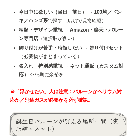
今日中に欲しい（当日・前日）
→
100均／ドン
キ／ハンズ系
で探す（店頭で現物確認）
種類・デザイン重視
→
Amazon・楽天・バルー
ン専門店
（選択肢が多い）
飾り付けが苦手・時短したい
→
飾り付けセット
（必要物がまとまっている）
名入れ・特別感重視
→
ネット通販（カスタム対
応）
※納期に余裕を
※「浮かせたい」人は注意：バルーンがヘリウム対
応か／別途ガスが必要かを必ず確認。
誕生日バルーンが買える場所一覧（実
店舗・ネット）