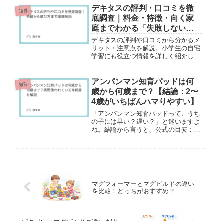
介。
デキタスの評判・口コミを徹
知育
底調査｜料金・特徴・向く家
庭までわかる「失敗しない選
び方」
デキタスの評判や口コミから分かるメ
リット・注意点を解説。小学生の自宅
学習にも役立つ情報を詳しく紹介しま
す。
アンパンマン知育パッドは何
知育
歳から何歳まで？【結論：2〜
4歳がいちばんハマりやすい】
「アンパンマン知育パッドって、うち
の子には早い？遅い？」と迷いますよ
ね。結論から言うと、公式の目安：
1.5歳〜5歳ごろ（商品案内でも“長く
遊べる”設計）実際に“よく使われやす
い”ゾーン：2歳〜4歳（家庭での体感
として多い）「買ったのにすぐ飽...
マグフォーマーとマグビルドの違い
を比較！どっちがおすすめ？