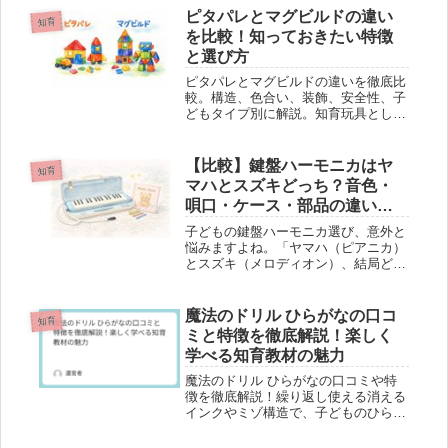
い注意点も紹介。お子さんの読書習慣
ピタパレとマグビルドの違い
知育
に悩む保護者必見です。
を比較！知っておきたい特徴
と選び方
ピタパレとマグビルドの違いを徹底比
較。構造、色合い、装飾、安全性、子
どもタイプ別に解説。知育玩具として
どちらがおすすめか、選び方のポイン
トを紹介します。
【比較】鍵盤ハーモニカはヤ
知育
マハとスズキどっち？音色・
唄口・ケース・部品の違いと
失敗しない選び方
子どもの鍵盤ハーモニカ選び、意外と
悩みますよね。「ヤマハ（ピアニカ）
とスズキ（メロディオン）、結局どっ
ちがいいの？」という疑問は、“学校
で使う道具”だからこそ自然な悩みで
す。先に結論から言うと、正解は「家
魔法のドリル ひらがなの口コ
知育
庭の状況（学校指定・使う場面・子ど
ミと特徴を徹底解説！楽しく
も...
学べる知育教材の魅力
魔法のドリル ひらがなの口コミや特
徴を徹底解説！繰り返し使える消える
インクやミゾ構造で、子どものひらが
な学習を楽しくサポート。選び方のポ
イントやメリット・デメリットも紹