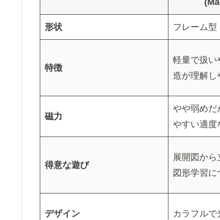
(Ma
形状
フレーム型
軽量で扱い
特徴
造が理解し
やや弱めだ
磁力
やすい適度
展開図から
得意な遊び
図形学習に
デザイン
カラフルで