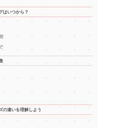
グはいつから？
期
で
徴
ズの違いを理解しよう