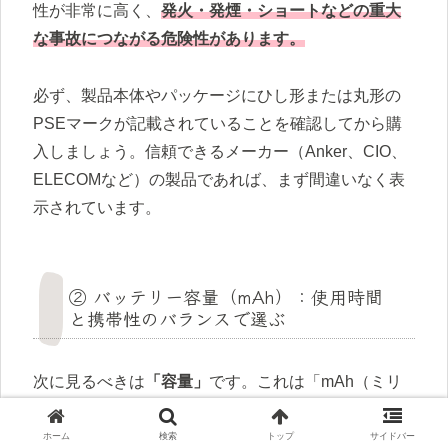
性が非常に高く、
発火・発煙・ショートなどの重大
な事故につながる危険性があります。
必ず、製品本体やパッケージにひし形または丸形の
PSEマークが記載されていることを確認してから購
入しましょう。信頼できるメーカー（Anker、CIO、
ELECOMなど）の製品であれば、まず間違いなく表
示されています。
② バッテリー容量（mAh）：使用時間
と携帯性のバランスで選ぶ
次に見るべきは
「容量」
です。これは「mAh（ミリ
アンペアアワー）」という単位で表され、数値が大
きいほど長時間エアラブを使い続けることができま
ホーム
検索
トップ
サイドバー