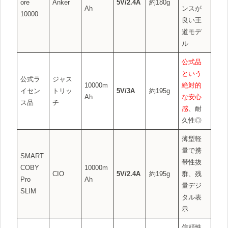
ore
Anker
5V/2.4A
約180g
Ah
ンスが
10000
良い王
道モデ
ル
公式品
という
公式ラ
ジャス
10000m
絶対的
イセン
トリッ
5V/3A
約195g
Ah
な安心
ス品
チ
感
、耐
久性◎
薄型軽
量で携
SMART
帯性抜
COBY
10000m
CIO
5V/2.4A
約195g
群、残
Pro
Ah
量デジ
SLIM
タル表
示
信頼性