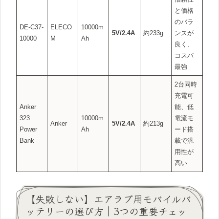
と価格
のバラ
DE-C37-
ELECO
10000m
5V/2.4A
約233g
ンスが
10000
M
Ah
良く、
コスパ
最強
2台同時
充電可
Anker
能、低
323
10000m
電流モ
Anker
5V/2.4A
約213g
Power
Ah
ード搭
Bank
載で汎
用性が
高い
【失敗しない】エアラブ用モバイルバ
ッテリーの選び方｜3つの重要チェッ