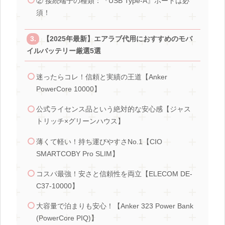
② 接続端子の種類：『USB Type-A』ポートは必
須！
【2025年最新】エアラブ代用におすすめのモバ
イルバッテリー厳選5選
迷ったらコレ！信頼と実績の王道【Anker
PowerCore 10000】
公式ライセンス品という絶対的な安心感【ジャス
トリッチ×グリーンハウス】
薄くて軽い！持ち運びやすさNo.1【CIO
SMARTCOBY Pro SLIM】
コスパ最強！安さと信頼性を両立【ELECOM DE-
C37-10000】
大容量で泊まりも安心！【Anker 323 Power Bank
(PowerCore PIQ)】